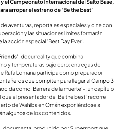
s y el Campeonato Internacional del Salto Base,
ara arropar el estreno de ‘Be the best’
de aventuras, reportajes especiales y cine con
uperación y las situaciones límites formarán
 la acción especial ‘Best Day Ever’.
riends’
, docurreality que combina
emo y temperaturas bajo cero; entregas de
ue Rafa Lomana participa como preparador
 montañeros que compiten para llegar al Campo 3
ocida como ‘Barrera de la muerte’-; un capítulo
l que el presentador de ‘Be the best’ recorre
desierto de Wahiba en Omán exponiéndose a
án algunos de los contenidos.
’
, documental producido por Supersport que