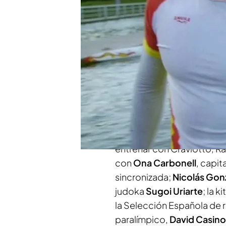
piragua apunta a la meta, 
palada:
el piragüista Saú
Rafa Lomana en la primera
producción propia que e
partir de las 22.30 horas
y
Sports.
Producido por
Mediaset 
best' mostrará el esfuerzo
deportistas de alto nivel 
entrenar con Craviotto, Ra
con
Ona Carbonell
, capi
sincronizada;
Nicolás Gon
judoka
Sugoi Uriarte
; la
ki
la Selección Española de 
paralímpico,
David Casino