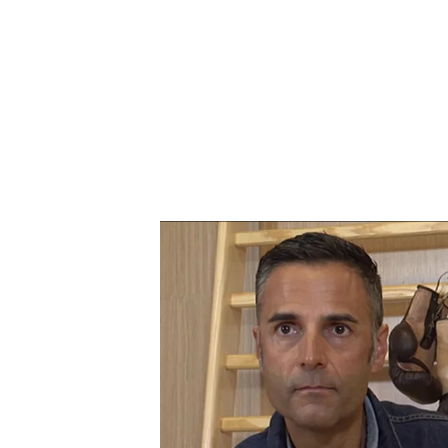
Saúl Craviotto: “Ser un lu
claros y nunca tirar la toal
“He estado más veces toc
muy pocos a lo más alto 
que lo hemos dado todo.
claro: Tokio”
, confiesa el