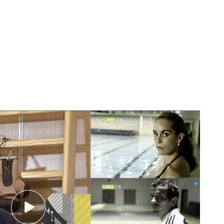
chador, sacrificarse, tener los objetivos muy
la, esto es ser un ‘Be the best”
ando fondo que disfrutando del éxito, llegan
e intentamos quedarnos con la sensación de
 Hay que tener sueños y yo tengo uno muy
 piragüista Saúl Craviotto, primer deportista de