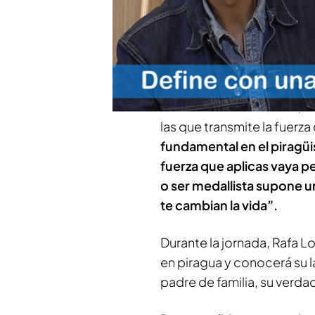
élite que compartirá jor
luchador, sacrificarse, ten
toalla: esto es ser un ‘Be 
En las rutinas físicas, Cra
través del banco dorsal, u
las que transmite la fuerza
fundamental en el piragüis
fuerza que aplicas vaya pe
o ser medallista supone u
te cambian la vida”.
Durante la jornada, Rafa L
en piragua y conocerá su 
padre de familia, su verd