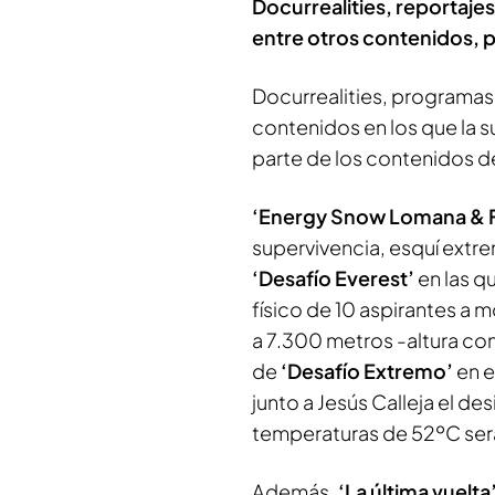
Docurrealities, reportaje
entre otros contenidos, p
Docurrealities, programas 
contenidos en los que la s
parte de los contenidos de
‘Energy Snow Lomana & F
supervivencia, esquí extr
‘Desafío Everest’
en las q
físico de 10 aspirantes a
a 7.300 metros -altura con
de
‘Desafío Extremo’
en e
junto a Jesús Calleja el 
temperaturas de 52ºC ser
Además,
‘La última vuelta