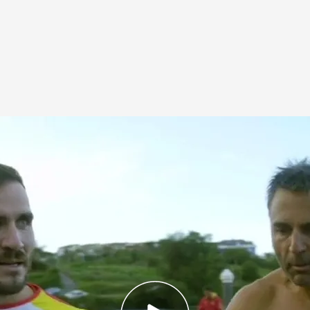
allas olímpicas y trofeos -2 oros en Río y Pekín,
nce en Río y 7 medallas de Campeonato del
lo que desata su furia cuando la proa de su