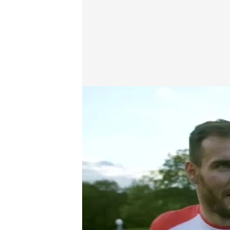
telecinco.es
25 NOV 2016 - 18:11h.
Compartir
Es un coleccionista de med
1 plata en Londres, 1 bro
Mundo-, un hombre tranqui