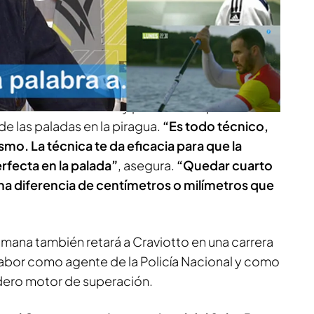
nadas de entrenamiento con Rafa Lomana.
“Ser un
er los objetivos muy claros y nunca tirar la
the best”
, resume.
viotto trabaja la explosividad de sus músculos a
sa un balón medicinal y potencia las piernas con
 de las paladas en la piragua.
“Es todo técnico,
mo. La técnica te da eficacia para que la
rfecta en la palada”
, asegura.
“Quedar cuarto
na diferencia de centímetros o milímetros que
omana también retará a Craviotto en una carrera
labor como agente de la Policía Nacional y como
adero motor de superación.