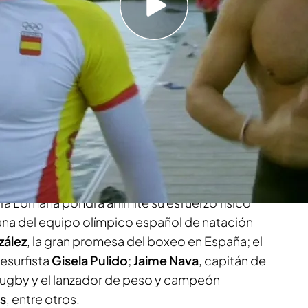
un deportista que ha forjado su leyenda palada a
l Craviotto someterá a un duro entrenamiento a
 entrega de 'Be the best'
, el nuevo formato de
strena Be Mad
este lunes 28 de noviembre, a
 que formará parte del sello temático Be Mad
España
en colaboración con
Supersport
, 'Be the
, la dedicación, el compromiso y la entrega de
en sus respectivas disciplinas. Además de
fa Lomana pondrá al límite su esfuerzo físico
tana del equipo olímpico español de natación
zález
, la gran promesa del boxeo en España; el
tesurfista
Gisela Pulido
;
Jaime Nava
, capitán de
rugby y el lanzador de peso y campeón
s
, entre otros.