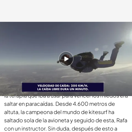
bemad.es
02 ENE 2017 - 23:30h.
Compartir
Gisela ya avisó que tenía una sorpresa para Rafa,
pero él en ningún momento se podía imaginar que
la terapia que iba a usar para vencer los miedos era
saltar en paracaídas. Desde 4.600 metros de
altuta, la campeona del mundo de kitesurf ha
saltado sola de la avioneta y seguido de esta, Rafa
con un instructor. Sin duda, después de esto a