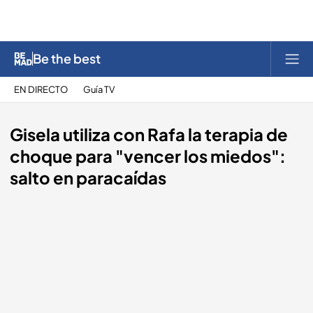
Be the best
EN DIRECTO
Guía TV
Gisela utiliza con Rafa la terapia de
choque para "vencer los miedos":
salto en paracaídas