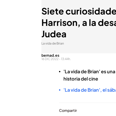
Siete curiosidade
Harrison, a la des
Judea
La vida de Brian
bemad.es
16 DIC 2022 - 13:44h.
'La vida de Brian' es un
historia del cine
'La vida de Brian', el s
Compartir