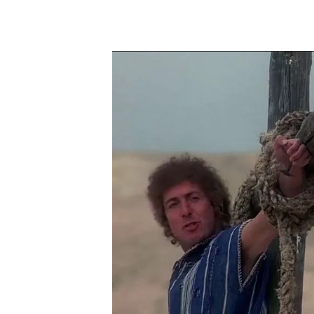
'La vida de Brian', el sábado a las 21:00 h.
Para celebrar la Nochebuen
diciembre a las 21:00 h. e
calentando motores con s
película?
Gracias, George Harrison
Cuando idearon ‘La vida d
muy dulce gracias al éxito
que la productora EMI le di
cuando el presidente del g
al controvertido tema del 