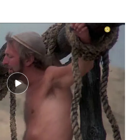
a, podrás ver ‘La vida de Brian’ el sábado 24 de
n Be Mad. Pero hasta entonces, ¿qué mejor que ir
iete sorprendentes curiosidades sobre la
e Brian’, los Monty Phyton vivían un momento
 de ‘Los caballeros de la emsa cuadrada’, por lo
o el visto bueno a la película sin dudar. Pero
rupo leyó el guion, se echó para atrás, debido
que trataba. No había dinero para sacar