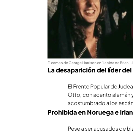
El cameo de George Harrison en 'La vida de Brian'.
.
La desaparición del líder de
El Frente Popular de Judea
Otto, con acento alemán 
acostumbrado a los escánda
Prohibida en Noruega e Irla
Pese a ser acusados de bl