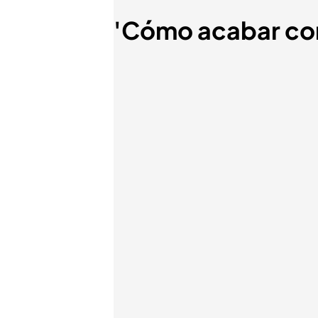
'Cómo acabar con