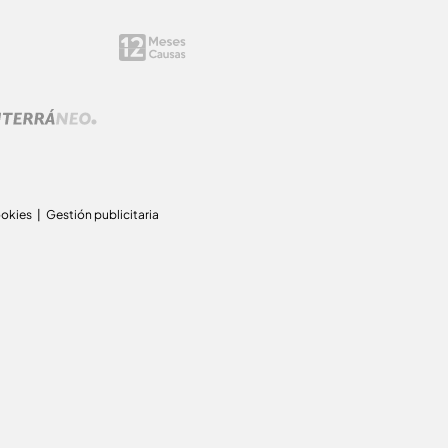
ookies
Gestión publicitaria