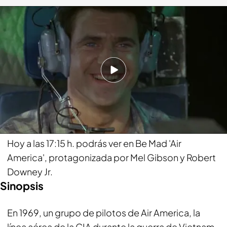
'Air America', hoy a las 17:15 h.
bemad.es
10 ABR 2023 - 12:17h.
¡En Be Mad estamos locos por el cine!
Compartir
Hoy a las 17:15 h. podrás ver en Be Mad 'Air
America', protagonizada por Mel Gibson y Robert
Downey Jr.
Sinopsis
En 1969, un grupo de pilotos de Air America, la
línea aérea de la CIA durante la guerra de Vietnam,