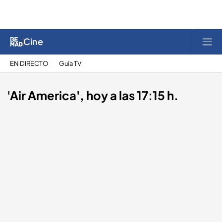
Cine
EN DIRECTO
Guía TV
'Air America', hoy a las 17:15 h.