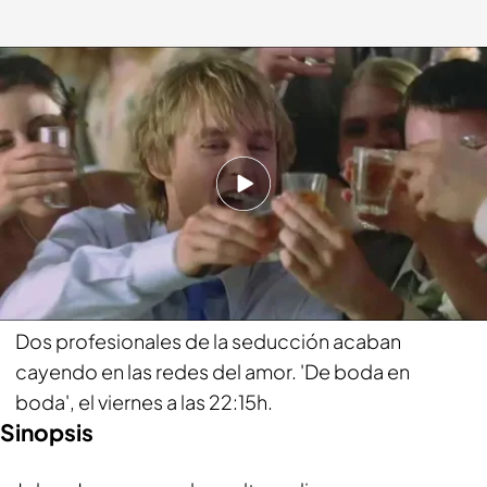
'De boda en boda', el viernes a las 22:15 h.
bemad.es
03 MAY 2023 - 12:47h.
¡En Be Mad estamos locos por el cine!
Compartir
Dos profesionales de la seducción acaban
cayendo en las redes del amor. 'De boda en
boda', el viernes a las 22:15h.
Sinopsis