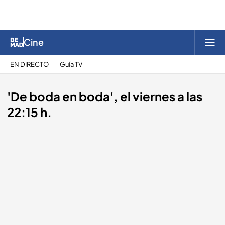
Cine
EN DIRECTO
Guía TV
'De boda en boda', el viernes a las
22:15 h.