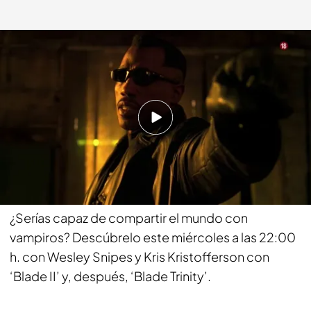
'Blade II' y 'Blade Trinity', el miércoles desde las 22:00 h.
bemad.es
08 MAY 2023 - 13:41h.
¡En Be Mad estamos locos por el cine!
Compartir
¿Serías capaz de compartir el mundo con
vampiros? Descúbrelo este miércoles a las 22:00
h. con Wesley Snipes y Kris Kristofferson con
‘Blade II’ y, después, ‘Blade Trinity’.