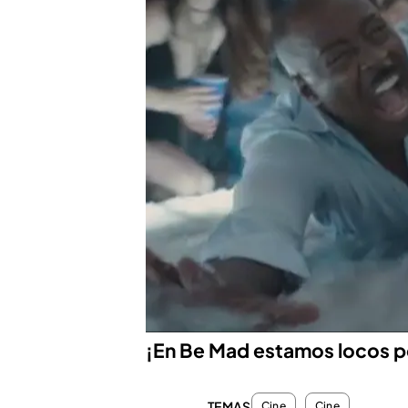
Compartir
¿Qué pasa cuando la fiest
esta comedia
este viernes
Sinopsis
Jennifer Aniston es la jefa
familiar: el área dirigida 
Para evitarlo, a su hermano
que impresione a un cliente 
¡En Be Mad estamos locos po
TEMAS
Cine
Cine