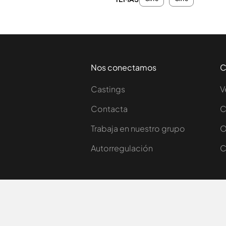
Nos conectamos
C
Castings
V
Contacta
C
Trabaja en nuestro grupo
O
Autorregulación
C