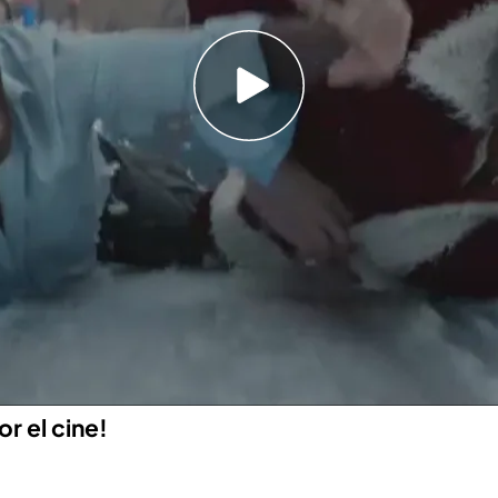
a de empresa se va de control? Descúbrelo con
 22 de diciembre a las 22.00 h. en Be Mad.
 de una gran empresa pero vive un conflicto
por su hermano no funciona y tendrá que cerrarla.
 se le ocurre organizar una fiesta de tal magnitud
y así evitar su cierre.
r el cine!