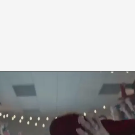
ifer Aniston, Jason Bateman y Olivia Munn
 y Josh Gordon
s por el cine!