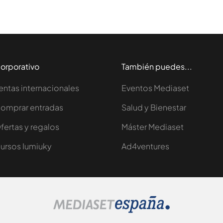
orporativo
También puedes...
entas internacionales
Eventos Mediaset
omprar entradas
Salud y Bienestar
fertas y regalos
Máster Mediaset
ursos Iumiuky
Ad4ventures