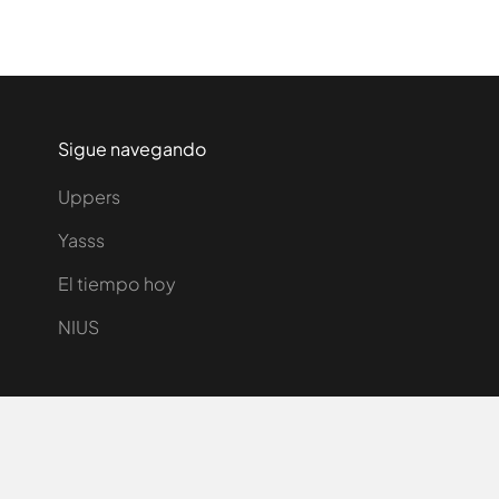
Sigue navegando
Uppers
Yasss
El tiempo hoy
NIUS