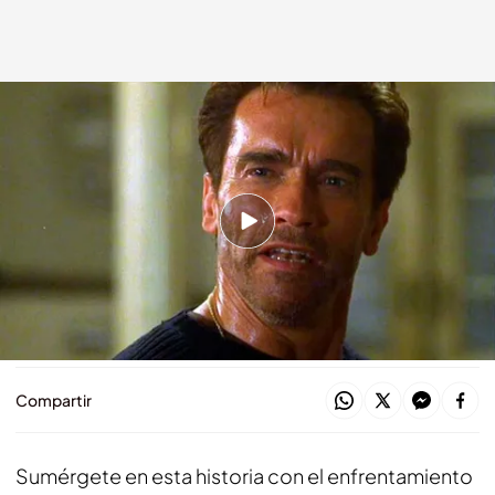
'El fin de los días'
bemad.es
12 FEB 2024 - 14:08h.
Protagonizada por Arnold Schwarzenegger
Dirigida por Peter Hyams
¡En Be Mad estamos locos por el cine!
Compartir
Sumérgete en esta historia con el enfrentamiento