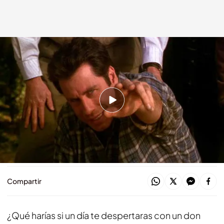
'Phenomenon'
bemad.es
28 FEB 2024 - 13:47h.
Dirigida por Jon Turteltaub
Protagonizada por John Travolta
¡En Be Mad estamos locos por el cine!
Compartir
¿Qué harías si un día te despertaras con un don