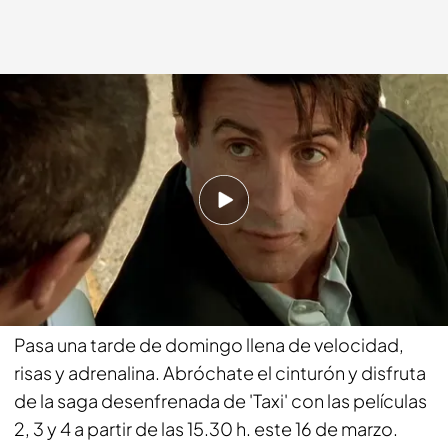
Saga 'Taxi' en Be Mad
bemad.es
14 MAR 2024 - 14:59h.
¡En Be Mad estamos locos por el cine!
Compartir
Pasa una tarde de domingo llena de velocidad,
risas y adrenalina. Abróchate el cinturón y disfruta
de la saga desenfrenada de 'Taxi' con las películas
2, 3 y 4 a partir de las 15.30 h. este 16 de marzo.