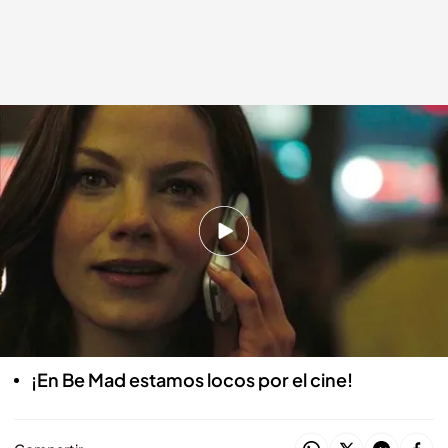
'La conspiración del pánico'
bemad.es
10 JUN 2024 - 14:47h.
Thriller de acción e intriga dirigido por D.J.
Caruso
Protagonizada por Shia Labeouf y Michele
Monaghan
¡En Be Mad estamos locos por el cine!