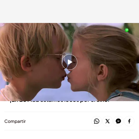
'Mi chica'
bemad.es
13 SEP 2024 - 16:45h.
Dirigida por Howard Zieff
Macaulay Culkin y Anna Chlumsky
protagonizan la película
¡En Be Mad estamos locos por el cine!
Compartir