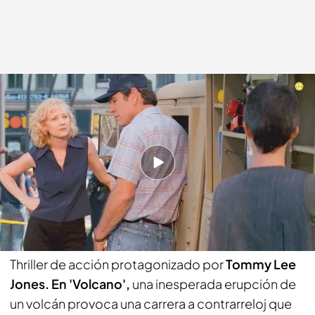
'Volcano'
bemad.es
15 ENE 2025 - 13:10h.
¡En Be Mad estamos locos por el cine!
Compartir
Thriller de acción protagonizado por
Tommy Lee
Jones. En 'Volcano',
una inesperada erupción de
un volcán provoca una carrera a contrarreloj que