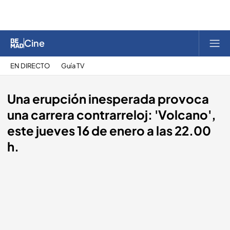
Cine
EN DIRECTO
Guía TV
Una erupción inesperada provoca
una carrera contrarreloj: 'Volcano',
este jueves 16 de enero a las 22.00
h.