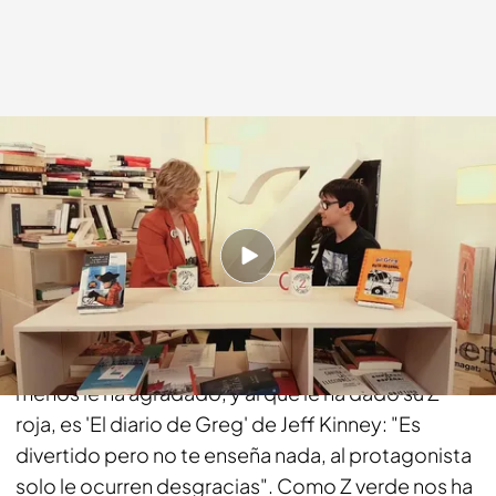
bemad.es
15 JUL 2017 - 21:00h.
Compartir
Marçal Pons tiene 11 años y es estudiante y nos ha
traído dos libros: su Z verde y su Z roja. El libro que
menos le ha agradado, y al que le ha dado su Z
roja, es 'El diario de Greg' de Jeff Kinney: "Es
divertido pero no te enseña nada, al protagonista
solo le ocurren desgracias". Como Z verde nos ha