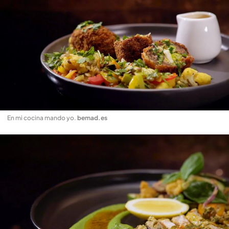
En mi cocina mando yo
.
bemad.es