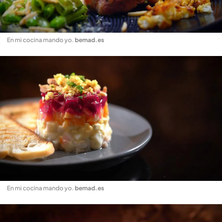
En mi cocina mando yo
.
bemad.es
En mi cocina mando yo
.
bemad.es