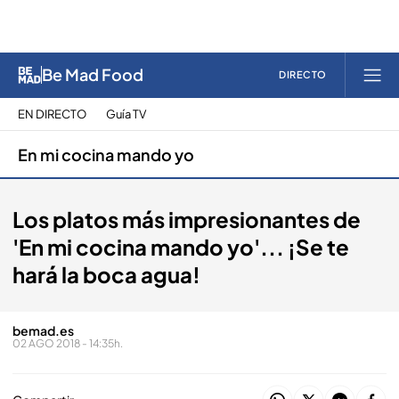
Be Mad Food
DIRECTO
EN DIRECTO
Guía TV
En mi cocina mando yo
Los platos más impresionantes de
'En mi cocina mando yo'... ¡Se te
hará la boca agua!
bemad.es
02 AGO 2018 - 14:35h.