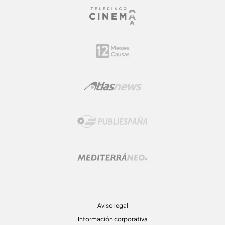
Aviso legal
Información corporativa