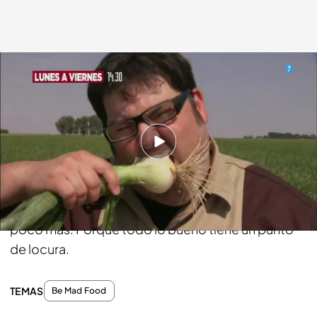
bemad.es
13 JUL 2016 - 10:58h.
Compartir
La locura en la vida es como el condimento en un
guiso: En su justa medida, ayuda a saborearla un
poco más. Porque todo lo bueno tiene un punto
de locura.
TEMAS
Be Mad Food