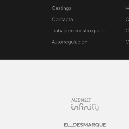
Castings
V
Contacta
C
Trabaja en nuestro grupo
O
Autorregulación
C