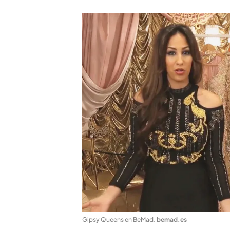
Gipsy Queens en BeMad
.
bemad.es