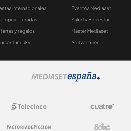
entas internacionales
Eventos Mediaset
omprar entradas
Salud y Bienestar
fertas y regalos
Máster Mediaset
ursos Iumiuky
Ad4ventures