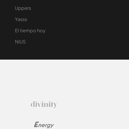
Uppers
Yasss
El tiempo hoy
NIUS