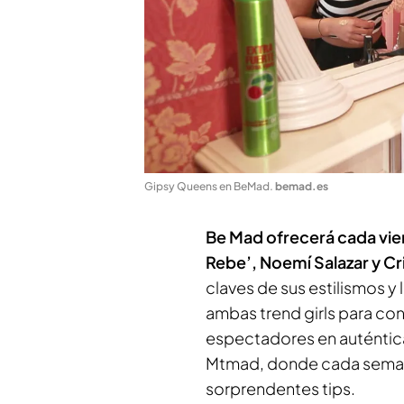
Gipsy Queens en BeMad
.
bemad.es
Be Mad ofrecerá cada vier
Rebe’, Noemí Salazar y Cr
claves de sus estilismos 
ambas
trend girls
para conv
espectadores en auténti
Mtmad, donde cada semana
sorprendentes
tips
.