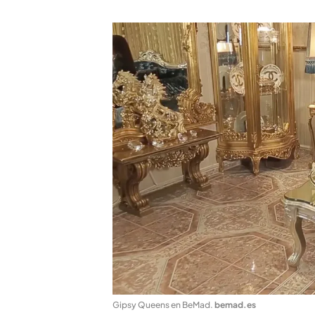
Gipsy Queens en BeMad
.
bemad.es