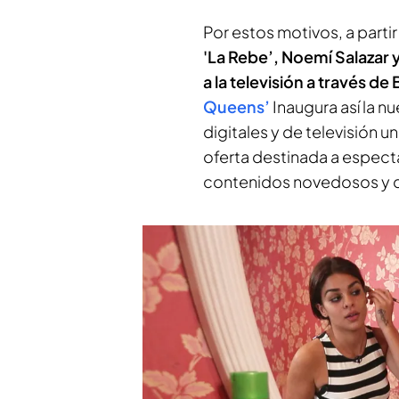
Por estos motivos, a parti
'La Rebe’, Noemí Salazar 
a la televisión a través d
Queens’
Inaugura así la 
digitales y de televisión
oferta destinada a espect
contenidos novedosos y d