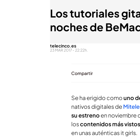
Los tutoriales git
noches de BeMa
telecinco.es
23 MAR 2017 - 22:22h.
Compartir
Se ha erigido como
uno de
nativos digitales de
Mitele
su estreno
en noviembre d
los
contenidos más visto
en unas auténticas
it girls
.