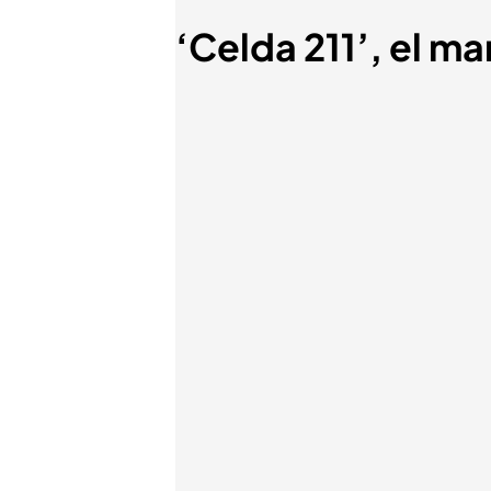
‘Celda 211’, el ma