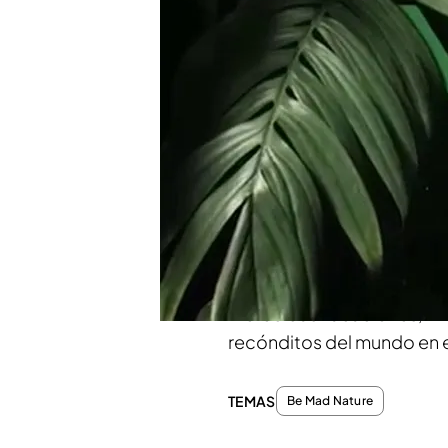
Los casos clínicos a los qu
doctora Lisa Chimes en su 
este docurreality que sigue
profesionales que llevan a 
una de las playas más fam
'Los viajes de veterinario 
Tras largas y duras jornada
domésticos y a diversas es
cerrará su consultorio en l
merecidas vacaciones, viv
recónditos del mundo en 
TEMAS
Be Mad Nature