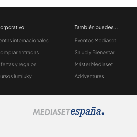
orporativo
También puedes...
entas internacionales
Eventos Mediaset
omprar entradas
Salud y Bienestar
fertas y regalos
Máster Mediaset
ursos Iumiuky
Ad4ventures