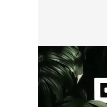
bemad.es
21 ABR 2016 - 22:00h.
Compartir
'Veterinario al rescate', l