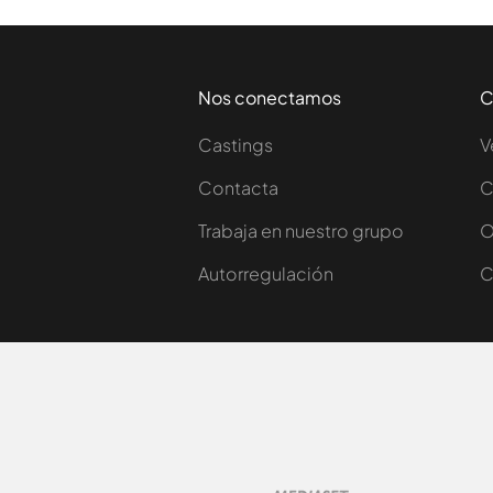
Nos conectamos
C
Castings
V
Contacta
C
Trabaja en nuestro grupo
O
Autorregulación
C