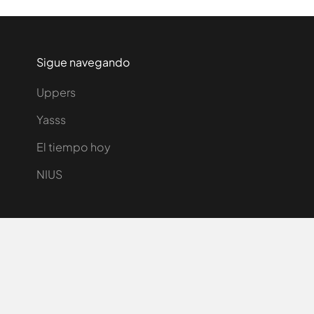
Sigue navegando
Uppers
Yasss
El tiempo hoy
NIUS