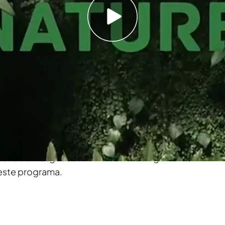
e se enfrentan el doctor Chris Brown y la
vida cotidiana constituyen el eje argumental de
 las vicisitudes de estos brillantes
cabo su labor clínica veterinaria en Bondi Beach,
osas y concurridas de Sidney.
al rescate', lunes a viernes a las 13.05 horas
s de trabajo salvando la vida a animales
pecies en peligro, el carismático Chris Brown
a playa de Bondi para disfrutar de unas
iendo arriesgadas aventuras en los lugares más
este programa.