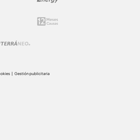
ookies
Gestión publicitaria