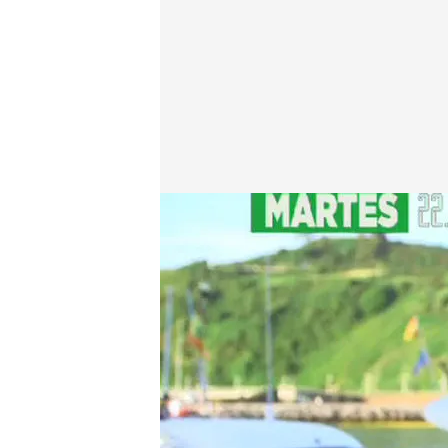
bemad.es
07 FEB 2018 - 10:51h.
Compartir
Aventura, aventura y más av
te lo garantizamos. Siente