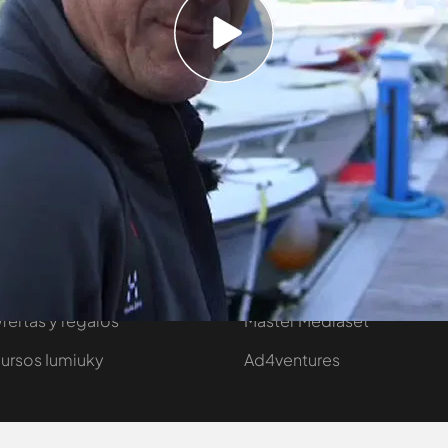
n 'Río salvaje'.
orporativo
También puedes...
entas internacionales
Eventos Mediaset
omprar entradas
Salud y Bienestar
fertas y regalos
Máster Mediaset
ursos Iumiuky
Ad4ventures