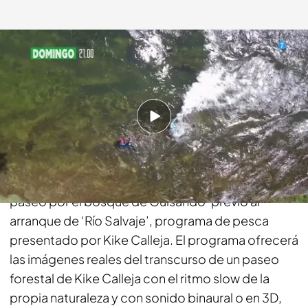
bemad.es
02 DIC 2016 - 16:17h.
Compartir
Be Mad introduce el concepto de slow tv con el
estreno del espacio de producción propia ‘Un
paseo por el bosque de Guisando’ previo al
arranque de ‘Río Salvaje’, programa de pesca
presentado por Kike Calleja. El programa ofrecerá
las imágenes reales del transcurso de un paseo
forestal de Kike Calleja con el ritmo
slow
de la
propia naturaleza y con sonido binaural o en 3D,