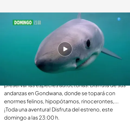
bemad.es
08 NOV 2017 - 13:55h.
Compartir
Programa de pesca y naturaleza presentado por
Kike Calleja, que siempre pesca sin muerte para
preservar las especies autóctonas. Disfruta de sus
andanzas en Gondwana, donde se topará con
enormes felinos, hipopótamos, rinocerontes,...
¡Toda una aventura! Disfruta del estreno, este
domingo a las 23:00 h.