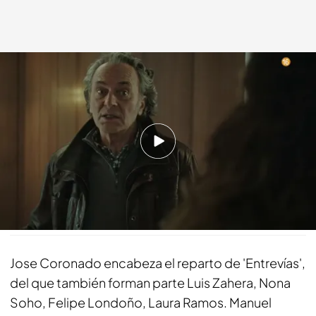
Vídeo: 'Entrevías', los domingos en 'BeMad'.
bemad.es
09 MAR 2022 - 12:34h.
Los domingos, a partir de las 21:30 horas en
'BeMad'
Compartir
Jose Coronado encabeza el reparto de 'Entrevías',
del que también forman parte Luis Zahera, Nona
Soho, Felipe Londoño, Laura Ramos. Manuel