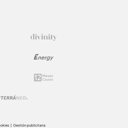
ookies
Gestión publicitaria