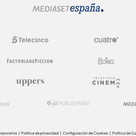
orporativa
Política de privacidad
Configuración de Cookies
Política de C