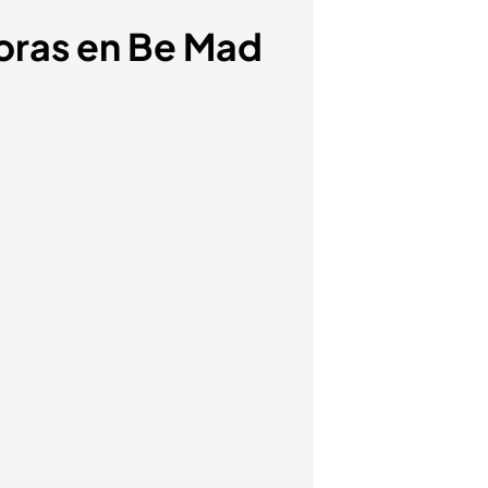
horas en Be Mad