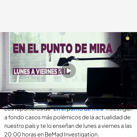
bemad.es
18 JUL 2018 - 16:39h.
Compartir
Estafadores, venta de alcohol a menores, los
peligros de Internet, el maltrato a los ancianos…
Los reporteros de
‘En el punto de mira’
investigan
a fondo casos más polémicos de la actualidad de
nuestro país y te lo enseñan de lunes a viernes a las
20:00 horas en BeMad Investigation.