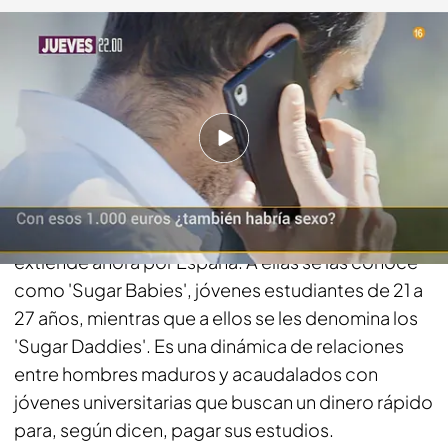
telecinco.es
13 OCT 2016 - 17:42h.
Compartir
Sin Filtros
se acerca al penúltimo fenómeno
digital procedente de Estados Unidos y que se
extiende ahora por España. A ellas se las conoce
como 'Sugar Babies', jóvenes estudiantes de 21 a
27 años, mientras que a ellos se les denomina los
'Sugar Daddies'. Es una dinámica de relaciones
entre hombres maduros y acaudalados con
jóvenes universitarias que buscan un dinero rápido
para, según dicen, pagar sus estudios.