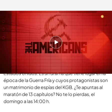
bemad.es
27 JUN 2017 - 10:09h.
Compartir
Las mejores series están en Be Mad. La última en
aterrizar ha sido 'The Americans', un éxito en
Estados Unidos. Es un drama que tiene lugar en la
época de la Guerra Fría y cuyos protagonistas son
un matrimonio de espías del KGB. ¿Te apuntas al
maratón de 13 capítulos? No te lo pierdas, el
domingo a las 14:00 h.