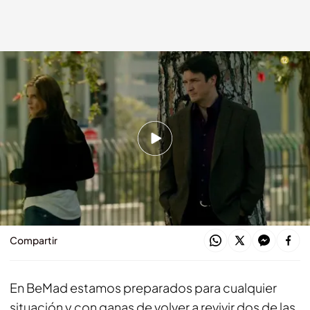
Vídeo: Disfruta de las tardes de 'BeMad'.
bemad.es
09 MAR 2022 - 12:24h.
De lunes a viernes, 'Castle' llega a 'BeMad' a
partir de las 16:45 horas
A las 20:00 horas, no te pierdas 'Bones'
Compartir
En BeMad estamos preparados para cualquier
situación y con ganas de volver a revivir dos de las