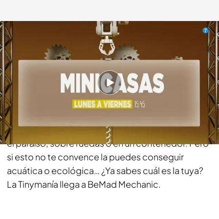
bemad.es
17 SEP 2018 - 12:26h.
Compartir
Si te apasiona el mundo de las minicasas primero
tienes que buscarlas y luego elegir si las quieres en
el paraíso, sobre ruedas o en un contenedor. Pero
si esto no te convence la puedes conseguir
acuática o ecológica… ¿Ya sabes cuál es la tuya?
La Tinymanía llega a BeMad Mechanic.