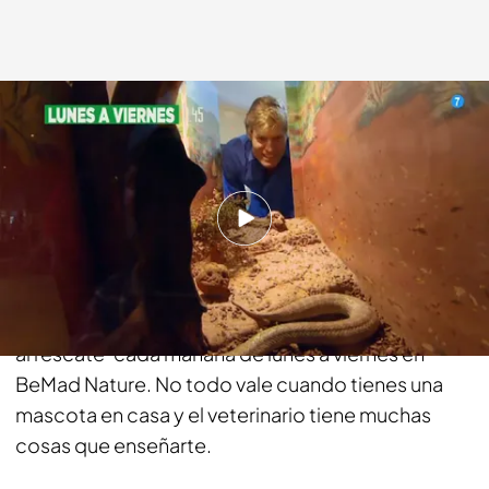
bemad.es
18 JUL 2018 - 14:52h.
Compartir
Disfruta con locas aventuras de dueños y
mascotas que necesitan la ayuda de ‘Veterinario
al rescate’ cada mañana de lunes a viernes en
BeMad Nature. No todo vale cuando tienes una
mascota en casa y el veterinario tiene muchas
cosas que enseñarte.